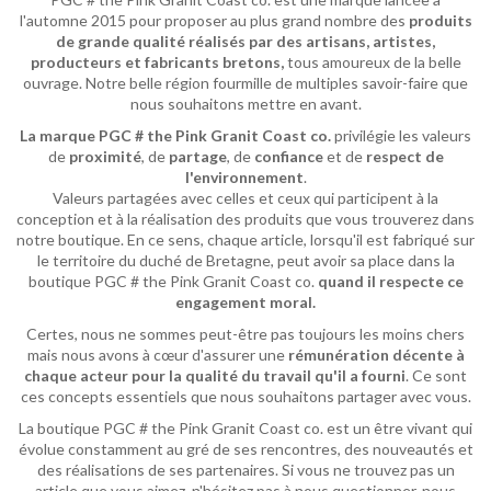
l'automne 2015 pour proposer au plus grand nombre des
produits
de grande qualité réalisés par des artisans, artistes,
producteurs et fabricants bretons,
tous amoureux de la belle
ouvrage. Notre belle région fourmille de multiples savoir-faire que
nous souhaitons mettre en avant.
La marque PGC # the Pink Granit Coast co.
privilégie les valeurs
de
proximité
, de
partage
, de
confiance
et de
respect de
l'environnement
.
Valeurs partagées avec celles et ceux qui participent à la
conception et à la réalisation des produits que vous trouverez dans
notre boutique. En ce sens, chaque article, lorsqu'il est fabriqué sur
le territoire du duché de Bretagne, peut avoir sa place dans la
boutique PGC # the Pink Granit Coast co.
quand il respecte ce
engagement moral.
Certes, nous ne sommes peut-être pas toujours les moins chers
mais nous avons à cœur d'assurer une
rémunération décente à
chaque acteur pour la qualité du travail qu'il a fourni
. Ce sont
ces concepts essentiels que nous souhaitons partager avec vous.
La boutique PGC # the Pink Granit Coast co. est un être vivant qui
évolue constamment au gré de ses rencontres, des nouveautés et
des réalisations de ses partenaires. Si vous ne trouvez pas un
article que vous aimez, n'hésitez pas à nous questionner, nous