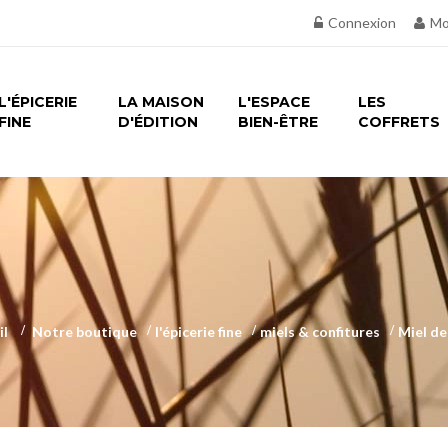
Connexion
Mo
L'ÉPICERIE
LA MAISON
L'ESPACE
LES
FINE
D'ÉDITION
BIEN-ÊTRE
COFFRETS
il
>
Notre boutique
>
l'épicerie fine
>
miels & confitures
>
Miel de