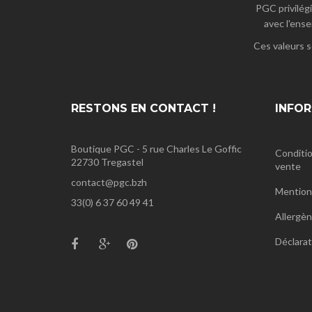
PGC privilégi
avec l'ense
Ces valeurs s
RESTONS EN CONTACT !
INFO
Boutique PGC - 5 rue Charles Le Goffic
Conditio
22730 Tregastel
vente
contact@pgc.bzh
Mentions
33(0) 6 37 60 49 41
Allergè
Déclarat