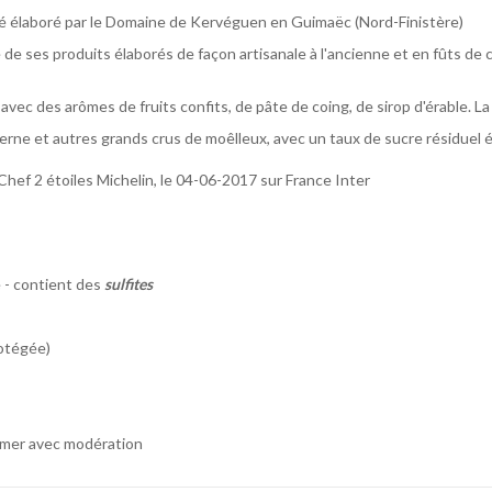
été élaboré par le Domaine de Kervéguen en Guimaëc (Nord-Finistère)
de ses produits élaborés de façon artisanale à l'ancienne et en fûts de 
vec des arômes de fruits confits, de pâte de coing, de sirop d'érable. La 
rne et autres grands crus de moêlleux, avec un taux de sucre résiduel 
hef 2 étoiles Michelin, le 04-06-2017 sur France Inter
é - contient des
sulfites
otégée)
ommer avec modération