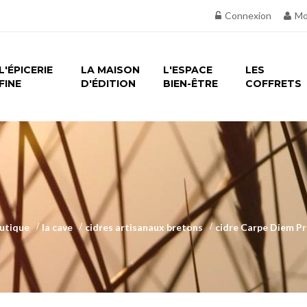
Connexion
Mo
L'ÉPICERIE
LA MAISON
L'ESPACE
LES
FINE
D'ÉDITION
BIEN-ÊTRE
COFFRETS
utique
>
la cave
>
cidres artisanaux bretons
>
cidre Carpe Diem Pr