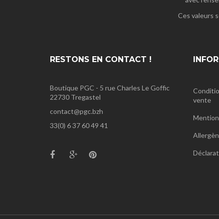
Ces valeurs s
RESTONS EN CONTACT !
INFO
Boutique PGC - 5 rue Charles Le Goffic
Conditio
22730 Tregastel
vente
contact@pgc.bzh
Mentions
33(0) 6 37 60 49 41
Allergè
Déclarat