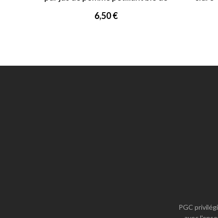
Bretagne
6,50 €
PGC privilégi
avec l'ense