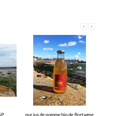
‹
›
GP
pur jus de pomme bio de Bretagne