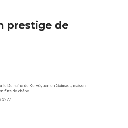
m prestige de
é par le Domaine de Kervéguen en Guimaëc, maison
en fûts de chêne.
is 1997