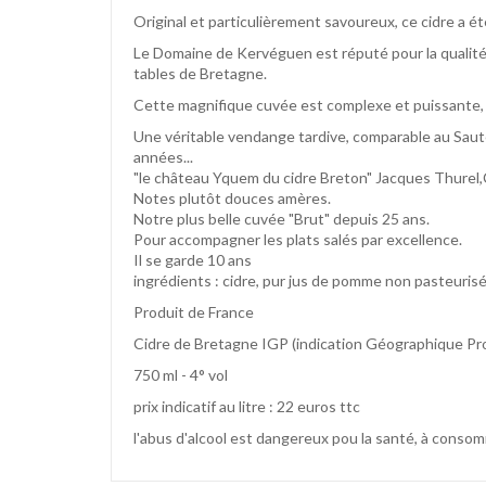
Original et particulièrement savoureux, ce cidre a 
Le Domaine de Kervéguen est réputé pour la qualité 
tables de Bretagne.
Cette magnifique cuvée est c
omplexe et puissante, a
Une véritable vendange tardive, comparable au Saute
années...
"le château Yquem du cidre Breton" Jacques Thurel,C
Notes plutôt douces amères.
Notre plus belle cuvée "Brut" depuis 25 ans.
Pour accompagner les plats salés par excellence.
Il se garde 10 ans
ingrédients : cidre, pur jus de pomme non pasteuris
Produit de France
Cidre de Bretagne IGP (indication Géographique Pr
750 ml - 4° vol
prix indicatif au litre : 22 euros ttc
l'abus d'alcool est dangereux pou la santé, à cons