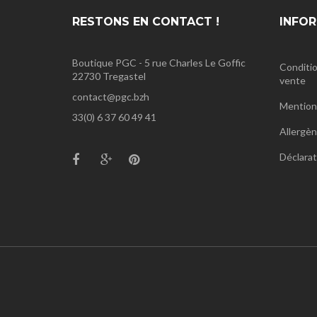
RESTONS EN CONTACT !
INFO
Boutique PGC - 5 rue Charles Le Goffic
Conditio
22730 Tregastel
vente
contact@pgc.bzh
Mentions
33(0) 6 37 60 49 41
Allergè
Déclarat