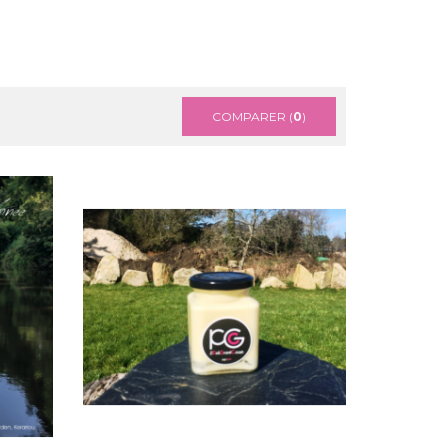
COMPARER (
0
)