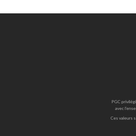
PGC privilégi
avec l'ense
Ces valeurs s