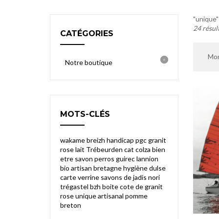
"unique"
24 résul
CATÉGORIES
Mon
Notre boutique
MOTS-CLÉS
wakame
breizh
handicap
pgc
granit
rose
lait
Trébeurden
cat
colza
bien
etre
savon
perros guirec
lannion
bio
artisan
bretagne
hygiène
dulse
carte
verrine
savons de jadis
nori
trégastel
bzh
boite
cote de granit
rose
unique
artisanal
pomme
breton