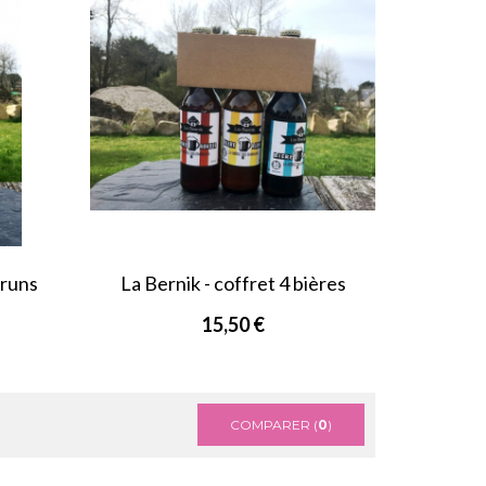
bruns
La Bernik - coffret 4 bières
blanches
15,50 €
COMPARER (
0
)