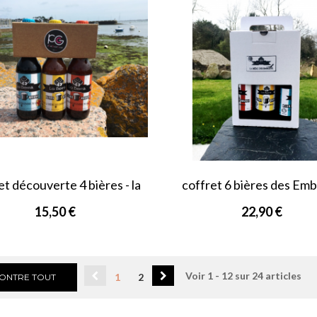
et découverte 4 bières - la
coffret 6 bières des Em
Bernik
15,50 €
22,90 €
Voir 1 - 12 sur 24 articles
1
2
ONTRE TOUT