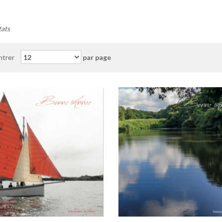
tats
trer
par page