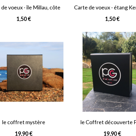
 de voeux - île Millau, côte
Carte de voeux - étang Ke
de...
côte de...
1,50 €
1,50 €
le coffret mystère
le Coffret découverte
19,90 €
19,90 €