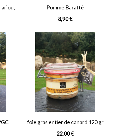
rariou,
Pomme Baratté
8,90 €
 PGC
foie gras entier de canard 120 gr
breton...
22,00 €