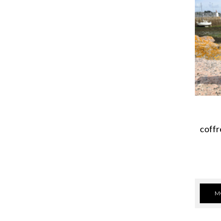
coffr
M